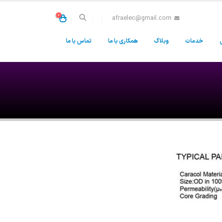
0
afraelec@gmail.com
خدمات
وبلاگ
همکاری با ما
تماس با ما