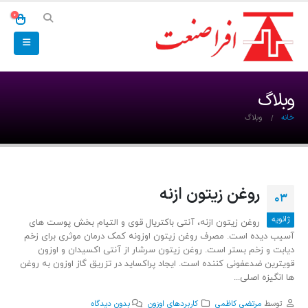
0
وبلاگ
خانه
وبلاگ
روغن زیتون ازنه
03
ژانویه
روغن زیتون ازنه، آنتی باکتریال قوی و التیام بخش پوست های
آسیب دیده است. مصرف روغن زیتون اوزونه کمک درمان موثری برای زخم
دیابت و زخم بستر است. روغن زیتون سرشار از آنتی اکسیدان و اوزون
قویترین ضدعفونی کننده است. ایجاد پراکساید در تزریق گاز اوزون به روغن
ها انگیزه اصلی...
توسط
مرتضی کاظمی
کاربردهای اوزون
بدون دیدگاه