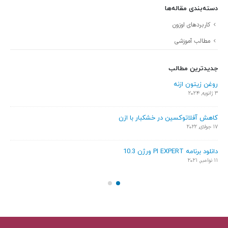
دسته‌بندی مقاله‌ها
کاربردهای اوزون
مطالب آموزشی
جدیدترین مطالب
ون ازنه
فواید آب ازن د
5 سپتامبر, 2021
لاتوکسین در خشکبار با ازن
الزامات گاز ورود
7 ژوئن, 2021
PI ورژن 10.3
استفاده از او
22 آوریل, 2021