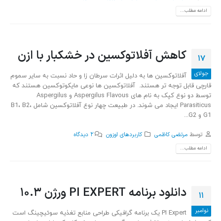
ادامه مطلب...
کاهش آفلاتوکسین در خشکبار با ازن
17
جولای
آفلاتوکسین ها به دلیل اثرات سرطان زا و حاد نسبت به سایر سموم
قارچی قابل توجه تر هستند. آفلاتوکسین ها نوعی مایکوتوکسین هستند که
توسط دو نوع کپک به نام های Aspergilus Flavous و Aspergilus
Parasiticus ایجاد می شوند. در طبیعت چهار نوع آفلاتوکسین شامل B1، B2،
G1 و G2...
توسط
مرتضی کاظمی
کاربردهای اوزون
2 دیدگاه
ادامه مطلب...
دانلود برنامه PI EXPERT ورژن 10.3
11
نوامبر
PI Expert یک برنامه گرافیکی طراحی منابع تغذیه سوئیچینگ است