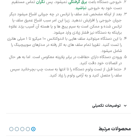
خروجی دستگاه باعث
برق گرفتگی
نمیشود، پس
نگران
تماس مستقیم
دست خود به خروجی
نباشید
.
بعد از اینکه مشخص شد سلف یا ترانس در چه جریانی اشباع میشود دیگر
جریان خروجی را افزایش ندهید. زیرا این امر سبب اشباع عمیق سلف یا
ترانس شده و ممکن است به سیم پیچ ها و یا هسته آن آسیب بزند علاوه
براینکه به دستگاه نیز فشار زیادی وارد میشود.
با این دستگاه میتوانید سلف هایی با اندوکتانس 10 میکرو تا 1 میلی هانری
را تست کنید. تقریبا تمام سلف های به کار رفته در مدارهای سوییچینگ را
شامل میشود.
ورودی دستگاه دارای حفاظت در برابر پلاریته معکوس است. اما به هر حال
در اتصالات خود دقت کنید.
حتما قبل از تست ولوم دستگاه را تا انتها به سمت چپ بچرخانید سپس
سلف را متصل کنید و به آرامی ولوم را زیاد کنید.
توضیحات تکمیلی
محصولات مرتبط