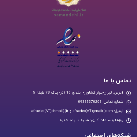
تماس با ما
آدرس:
تهران-بلوار کشاورز- ابتدای 16 آذر- پلاک 78 طبقه 5
شماره تماس:
09335370203
ایمیل:
afraelec(AT)gmail(.)com و afraelec(AT)chmail(.)ir
روزها و ساعات کاری:
شنبه تا پنج شنبه
شبکه‌های اجتماعی