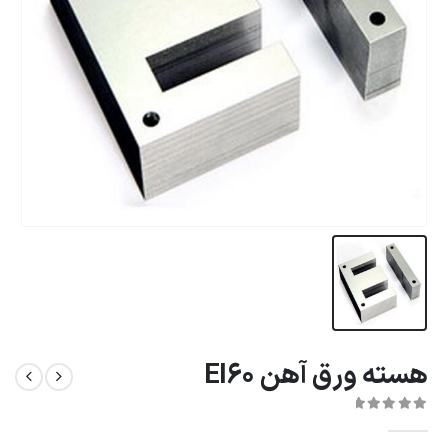
هسته ورق آهن EI60
0
از 5