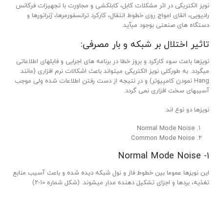
نویز الکتریکی در اثر مشکلات کابل، کابل­کشی و مجاورت با تجهیزات فرکانس
رادیویی، القای امواج روی خطوط انتقال، کارکرد ترانسفورمرها، ژنراتورها و
دستگاه­ های صنعتی بوجود می­آید.
تاثیر اختلال بر شبکه و بار مصرفی:
نویزها باعث سوء کارکرد و بروز خطا در برنامه­ های اجرایی و فایل­های اطلاعاتی
می­گردد. به طور­کلی نویز الکتریکی می­تواند باعث اشکالات نرم افزاری (مانند
Hang نمودن کامپیوتر) و در نتیجه از دست رفتن اطلاعات شده ولی موجب
آسیب­های سخت افزاری نمی گردد.
نویزها دو نوع اند:
Normal Mode Noise
Common Mode Noise
۱- Normal Mode Noise
این نویزها عموما بین خطوط فاز و نول شبکه دیده شده و باعث آسیب منابع
تغذیه، بردها و اجزای تشکیل دهنده مدار می­شوند. (شکل شماره ۱۰-۲)