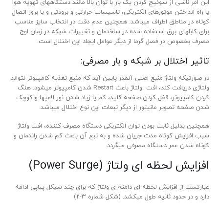
این امر ناشی از سوئیچ کردن یک بار با توان بالا مانند دستگاه­های تهویه هوا
یا راه انداختن موتورهای الکتریکی، تاسیسات حرارتی و برودتی و یا بروز اتصال
کوتاه در مناطق اطراف می­باشد. همچنین عدم دقت در انتخاب سایز مناسب
برای کابل­های برق استفاده شده در ساختمان و تغییرات شبکه در زمان اوج
مصرف بخصوص در فصل گرما از دیگر عوامل ایجاد این اختلال است.
تاثیر اختلال بر شبکه و بار مصرفی:
در صورتیکه ولتاژ منبع اصلی آنقدر پایین آید که منبع تغذیه کامپیوتر نتواند
ولتاژی دریافت کند، افت ولتاژ باعث Restart شدن کامپیوتر می­شود. هنگ
کردن کامپیوتر، قفل کردن صفحه کلید، کم یا زیاد شدن نور لامپ­ها و کوچک
شدن صفحه تصویر مانیتور از دیگر تبعات این نوع اختلال می­باشد.
همچنین بدلیل ثابت بودن توان الکتریکی دستگاه مصرف­­ کننده، افت ولتاژ
سبب افزایش کوتاه مدت جریان شده و به تبع آن باعث کم شدن راندمان و
کوتاه شدن عمر دستگاه مصرفی می­گردد.
افزایش لحظه ای ولتاژ (Power Surge)
عبارتست از افزایش لحظه ای دامنه­ ی ولتاژ که برای چند سیکل پیاپی ادامه
دارد و در حدود ثانیه طول می­کشد. (شکل شماره ۳-۲)