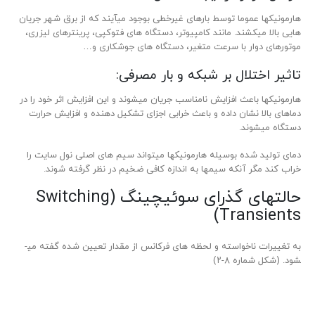
هارمونیک­ها عموما توسط بارهای غیرخطی بوجود می­آیند که از برق شهر جریان
هایی بالا می­کشند. مانند کامپیوتر، دستگاه ­های فتوکپی، پرینترهای لیزری،
موتورهای دوار با سرعت متغیر، دستگاه­ های جوشکاری و…
تاثیر اختلال بر شبکه و بار مصرفی:
هارمونیک­ها باعث افزایش نامناسب جریان می­شوند و این افزایش اثر خود را در
دماهای بالا نشان داده و باعث خرابی اجزای تشکیل­ دهنده و افزایش حرارت
دستگاه می­شوند.
دمای تولید شده بوسیله هارمونیک­ها می­تواند سیم­ های اصلی نول سایت را
خراب کند مگر آنکه سیم­ها به اندازه کافی ضخیم در نظر گرفته شوند.
حالت­های گذرای سوئیچینگ (Switching
Transients)
به تغییرات ناخواسته و لحظه­ های فرکانس از مقدار تعیین شده گفته می­
شود. (شکل شماره ۸-۲)