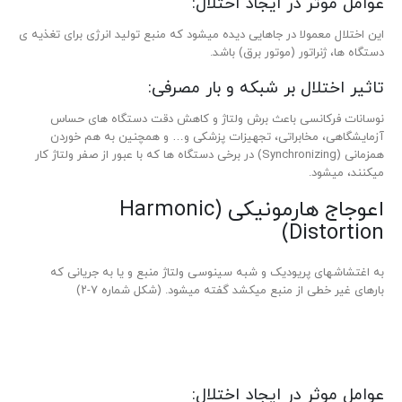
عوامل موثر در ایجاد اختلال:
این اختلال معمولا در جاهایی دیده می­شود که منبع تولید انرژی برای تغذیه­ ی
دستگاه­ ها، ژنراتور (موتور برق) باشد.
تاثیر اختلال بر شبکه و بار مصرفی:
نوسانات فرکانسی باعث برش ولتاژ و کاهش دقت دستگا­­ه های حساس
آزمایشگاهی، مخابراتی، تجهیزات پزشکی و… و همچنین به هم خوردن
همزمانی (Synchronizing) در برخی دستگاه­ ها که با عبور از صفر ولتاژ کار
می­کنند، می­شود.
اعوجاج­ هارمونیکی (Harmonic
Distortion)
به اغتشاش­های پریودیک و شبه سینوسی ولتاژ منبع و یا به جریانی که
بارهای غیر خطی از منبع می­کشد گفته می­شود. (شکل شماره ۷-۲)
عوامل موثر در ایجاد اختلال: