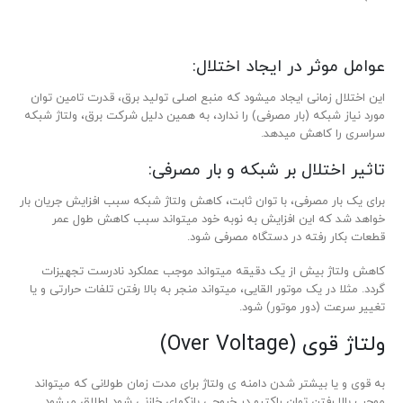
عوامل موثر در ایجاد اختلال:
این اختلال زمانی ایجاد می­شود که منبع اصلی تولید برق، قدرت تامین توان
مورد نیاز شبکه (بار مصرفی) را ندارد، به همین دلیل شرکت برق، ولتاژ شبکه
سراسری را کاهش می­دهد.
تاثیر اختلال بر شبکه و بار مصرفی:
برای یک بار مصرفی، با توان ثابت، کاهش ولتاژ شبکه سبب افزایش جریان بار
خواهد شد که این افزایش به نوبه خود می­تواند سبب کاهش طول عمر
قطعات بکار رفته در دستگاه مصرفی شود.
کاهش ولتاژ بیش از یک دقیقه می­تواند موجب عملکرد نادرست تجهیزات
گردد. مثلا در یک موتور القایی، می­تواند منجر به بالا رفتن تلفات حرارتی و یا
تغییر سرعت (دور موتور) شود.
ولتاژ قوی (Over Voltage)
به قوی و یا بیشتر شدن دامنه ­ی ولتاژ برای مدت زمان طولانی که می­تواند
موجب بالا رفتن توان راکتیو در خروجی بانک­های خازنی شود اطلاق می­شود.