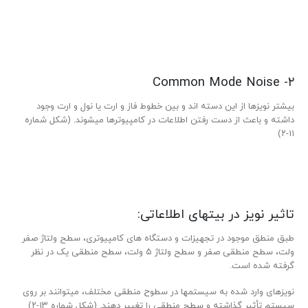
۲- Common Mode Noise
بیشتر نویزها از این دسته ­اند و بین خطوط فاز و ارت یا نول و ارت وجود
داشته و باعث از دست رفتن اطلاعات در کامپیوترها می­شوند. (شکل شماره
۱۱-۲)
تاثیر نویز در بیت­های اطلاعاتی:
طبق منطق موجود در تجهیزات و دستگا­ه ­های کامپیوتری، سطح ولتاژ صفر
ولت، سطح منطقی صفر و سطح ولتاژ ۵ ولت، سطح منطقی یک در نظر
گرفته شده است.
نویزهای وارد شده به سیستم­ها در سطوح منطقی مختلف، می­توانند بر روی
سیستم تأثیر­ گذاشته و سطح منطقی را تغییر دهند. (شکل شماره ۱۳-۲)