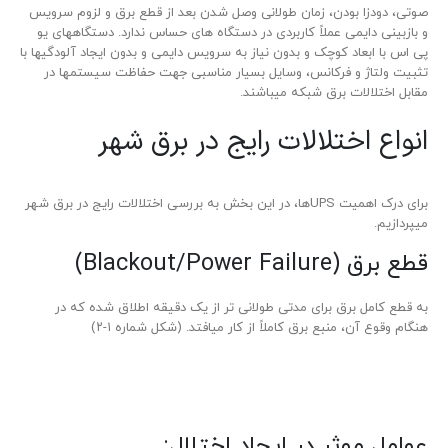
صوتی، دودزا بودن، زمان طولانی وصل شدن بعد از قطع برق و لزوم سرویس
و بازبینی دایمی عملاً کاربردی در دستگاه های حساس ندارد. دستگاه­های یو
پی اس با ابعاد کوچک و بدون نیاز به سرویس دایمی و بدون ایجاد آلودگی­ها با
تثبیت ولتاژ و فرکانس، وسایل بسیار مناسبی جهت حفاظت سیستم­­ها در
مقابل اختلالات برق شبکه می­باشند.
انواع اختلالات رایج در برق شهر
برای درک اهمیت UPS­ها، در این بخش به بررسی اختلالات رایج در برق شهر
می­پردازیم.
قطع برق (Blackout/Power Failure)
به قطع کامل برق برای مدتی طولانی تر از یک دقیقه اطلاق شده که در
هنگام وقوع آن، منبع برق کاملاً از کار می­افتد. (شکل شماره ۱-۲)
عوامل موثر در ایجاد اختلال: