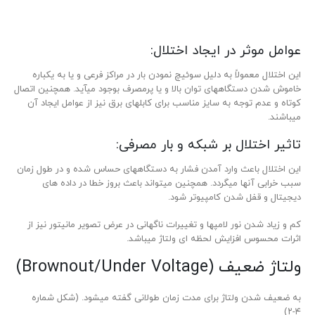
عوامل موثر در ایجاد اختلال:
این اختلال معمولاً به دلیل سوئیچ نمودن بار در مراکز فرعی و یا به یکباره
خاموش شدن دستگاه­های توان بالا و یا پرمصرف بوجود می­آید. همچنین اتصال
کوتاه و عدم توجه به سایز مناسب برای کابل­های برق نیز از عوامل ایجاد آن
می­باشند.
تاثیر اختلال بر شبکه و بار مصرفی:
این اختلال باعث وارد آمدن فشار به دستگاه­های حساس شده و در طول زمان
سبب خرابی آنها می­گردد. همچنین می­تواند باعث بروز خطا در داده ­های
دیجیتال و قفل شدن کامپیوتر شود.
کم و زیاد شدن نور لامپ­ها و تغییرات ناگهانی در عرض تصویر مانیتور نیز از
اثرات محسوس افزایش لحظه ای ولتاژ می­باشد.
ولتاژ ضعیف (Brownout/Under Voltage)
به ضعیف شدن ولتاژ برای مدت زمان طولانی گفته می­شود. (شکل شماره
۴-۲)