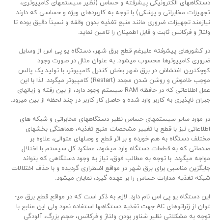
دستگاه­های الکترونیکی پیشرفته و حساس (نظیر سیستم­های کامپیوتری،
تجهیزات مخابراتی و پزشکی) با توجه به کاربردهای ویژه و حساسی که دارند
نیازمند تجهیزات ضروری مانند منبع تغذیه بدون وقفه و نسبتاً دقیق بوده تا
ولتاژ و فرکانس ثابت و قابل اطمینان را تامین نماید.
در کشورهای پیشرفته علیرغم قطع برق شهر، دستگاه یو پی اس از وسایل
ضروری کامپیوترها محسوب می­شود. به عنوان مثال در صورت وجود
کوچکترین اغتشاش در برق شهر بخش کنترل کامپیوتر، با تولید یک پالس
موجب خاموش و روشن شدن مجدد (Restart) کامپیوتر می­گردد. لذا با این
عمل اطلاعاتی که در حافظه RAM سیستم وجود دارد، از بین رفته و زیان­های
جبران­ ناپذیری به کاربر وارد شده و حاصل کار کاربر در چند لحظه از بین می­رود.
در مورد سایر سیستم­های حساس نظیر دستگاه­­های مخابراتی و شبکه­ های
اطلاعاتی نیز با قطع یا تغییر مشخصات منبع تغذیه، هماهنگی بخش­های
مختلف دستگاه به هم خورده و بر اثر قطع و وصل­های متوالی، علاوه بر
صدماتی که به قطعات دستگاه وارد می­شود، عملکرد کل سیستم با اختلال
مواجه می­گردد. با توجه به مطالب فوق، نیاز به وجود دستگاهی که بتواند
جایگزین مناسبی برای برق شهر در مواقع اضطراری گردیده و با حذف اختلالات
شبکه تغذیه مدارات حساس را بر عهده گیرد، نمایان می­شود.
این دستگاه یو پی اس نام دارد. لازم به ذکر است که در مواقع قطع برق می­
توان از ژنراتوهای AC جهت تغذیه دستگاه­ها استفاده نمود ولی این منابع با
توجه به مشکلاتی نظیر شناور بودن ولتاژ و فرکانس، حجم بزرگ، آلودگی