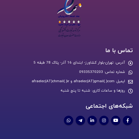
تماس با ما
آدرس:
تهران-بلوار کشاورز- ابتدای 16 آذر- پلاک 78 طبقه 5
شماره تماس:
09335370203
ایمیل:
afraelec(AT)gmail(.)com و afraelec(AT)chmail(.)ir
روزها و ساعات کاری:
شنبه تا پنج شنبه
شبکه‌های اجتماعی