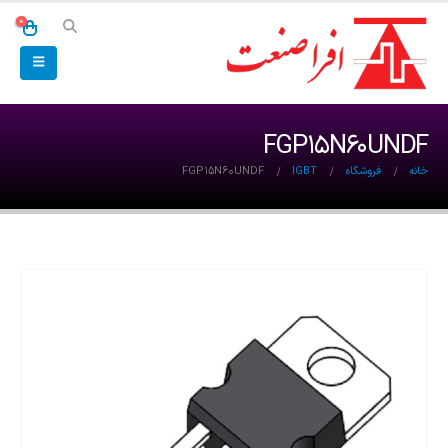
0
FGP15N60UNDF
خانه
فروشگاه
IGBT
FGP15N60UNDF