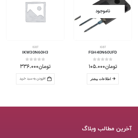
ناموجود
IGBT
IGBT
IKW30N60H3
FGH40N60UFD
تومان
105.000
تومان
336.000
0
از 5
0
از 5
افزودن به سبد خرید
اطلاعات بیشتر
آخرین مطالب وبلاگ