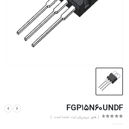
FGP15N60UNDF
( هنوز بررسی‌ای ثبت نشده است. )
0
از 5