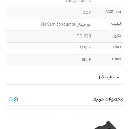
15A @ 100 °C
VCE_sat
2.2V
کیفیت
اورجینال ON Semiconductor
پکیج
TO-220
Cies
619pF
Coes
80pF
نظرات (0)
محصولات مرتبط