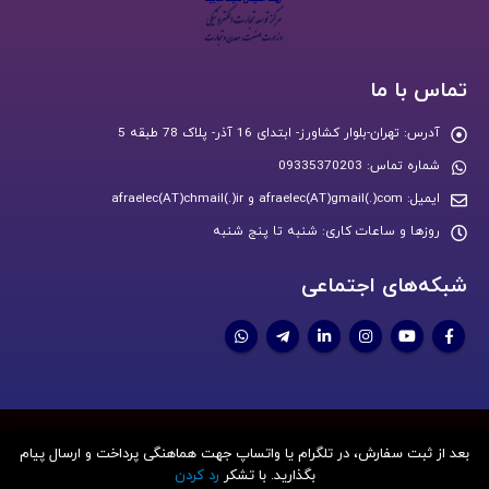
تماس با ما
آدرس:
تهران-بلوار کشاورز- ابتدای 16 آذر- پلاک 78 طبقه 5
شماره تماس:
09335370203
ایمیل:
afraelec(AT)gmail(.)com و afraelec(AT)chmail(.)ir
روزها و ساعات کاری:
شنبه تا پنج شنبه
شبکه‌های اجتماعی
بعد از ثبت سفارش، در تلگرام یا واتساپ جهت هماهنگی پرداخت و ارسال پیام
کلیه حقوق مادی و معنوی برای افرا صنعت محفوظ است.
بگذارید. با تشکر
رد کردن