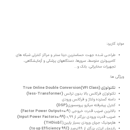
موارد کاربرد:
طراحـی شـده جهـت حساسترین دیتا سنتر و مراکز کنترلی شبکه های
کامپیـوتری متوسط، سرورها، دستگاههای پزشکی و آزمایـشگاهی،
تجهیزات مخابراتی، بانک و…
ویژگی ها:
تکنولوژی (True Online Double Conversion(VFI Class
تکنولوژی فرکانس بالا بدون ترانس
(less-Transformer)
دامنه گسترده ولتاژ و فرکانس ورودی
کنترل پیشرفته میکرو پروسسوری
(DSP)
بالاترین ضریب قدرت خروجی (
۰٫۹=Factor Power Output
)
ضریب قدرت ورودی بزرگتر از
Input Power Factor≥۰٫۹۹)
۰,۹۹
)
هارمونیک جریان ورودی بسیار پایین(
%۵≥THDi)
راندمان انرژی بزرگتر از ۹۹درصد
(
%۹۹ to up Efficiency
)