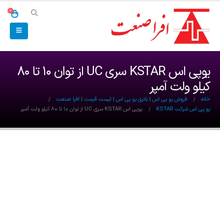
0
یوپی اس KSTAR سری UC از توان ۱۰ تا ۸۰
کیلو ولت آمپر
خانه
فروش یو پی اس | باتری یو پی اس | لیست قیمت | افرا صنعت
یو پی اس شرکت KSTAR
یوپی اس KSTAR سری UC از توان ۱۰ تا ۸۰ کیلو ولت آمپر