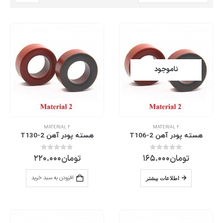
ناموجود
MATERIAL 2
MATERIAL 2
هسته پودر آهن T106-2
هسته پودر آهن T130-2
تومان
165.000
تومان
220.000
0
از 5
0
از 5
افزودن به سبد خرید
اطلاعات بیشتر