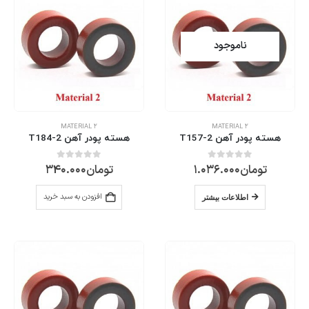
ناموجود
MATERIAL 2
MATERIAL 2
هسته پودر آهن T157-2
هسته پودر آهن T184-2
تومان
1.036.000
تومان
340.000
0
از 5
0
از 5
افزودن به سبد خرید
اطلاعات بیشتر