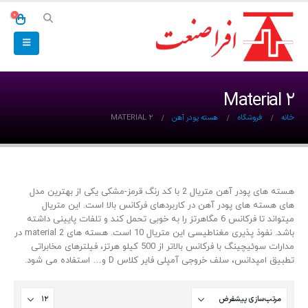
0
Material 2
خانه
فروشگاه
هسته پودر آهن
MATERIAL 2
هسته های پودر آهن متریال 2 با کد رنگ قرمز-مشکی یکی از بهترین مدل
های هسته های پودر آهن در کاربردهای فرکانس بالا است. این متریال
میتواند تا فرکانس 6 مگاهرتز را به خوبی تحمل کند و تلفات پایینی داشته
باشد. نفوذ پذیری مغناطیسی این متریال 10 است. هسته های material 2 در
مدارات سوئیچینگ با فرکانس بالاتر از 500 کیلو هرتز، فیلترهای مخابراتی
تطبیق امپدانس، سلف خروجی آمپلی فایر کلاس D و… استفاده می شود.