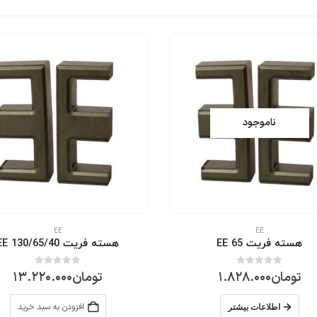
ناموجود
EE
EE
هسته فریت EE 65
هسته فریت EE 130/65/40
0
از 5
0
از 5
تومان
1.828.000
تومان
13.220.000
اطلاعات بیشتر
افزودن به سبد خرید