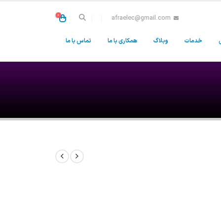
0
afraelec@gmail.com
خدمات
وبلاگ
همکاری با ما
تماس با ما