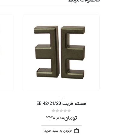
محصولات مرتبط
EE
هسته فریت EE 42/21/20
0
از 5
تومان
230.000
رید
افزودن به سبد خرید