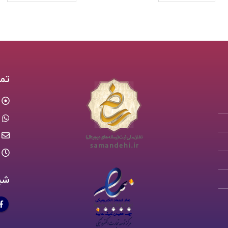
تما
شب