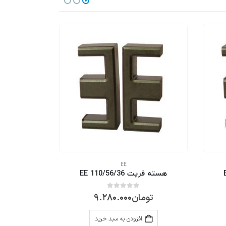
EE
هسته فریت EE 110/56/36
هسته فر
0
از 5
تومان
9.280.000
ت
افزودن به سبد خرید