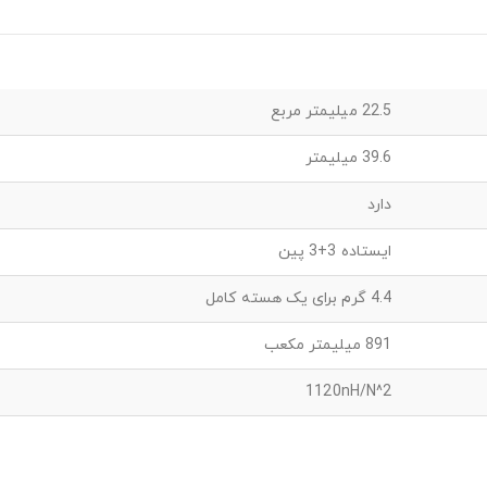
22.5 میلیمتر مربع
39.6 میلیمتر
دارد
ایستاده 3+3 پین
4.4 گرم برای یک هسته کامل
891 میلیمتر مکعب
1120nH/N^2