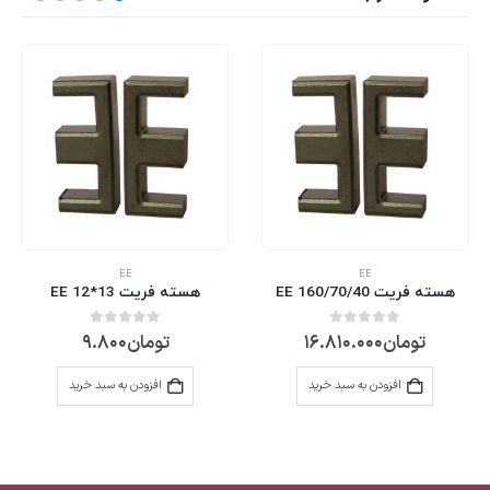
EE
EE
EE 160/70/40
هسته فریت EE 12*13
هسته فریت 0
ومان
16.810.000
تومان
9.800
تو
0
از 5
0
از 5
افزودن به سبد خرید
افزودن به سبد خرید