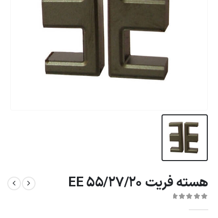
هسته فریت EE 55/27/20
0
از 5