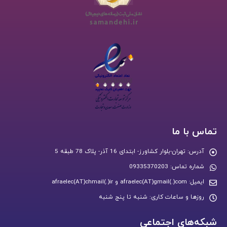
تماس با ما
آدرس:
تهران-بلوار کشاورز- ابتدای 16 آذر- پلاک 78 طبقه 5
شماره تماس:
09335370203
ایمیل:
afraelec(AT)gmail(.)com و afraelec(AT)chmail(.)ir
روزها و ساعات کاری:
شنبه تا پنج شنبه
شبکه‌های اجتماعی