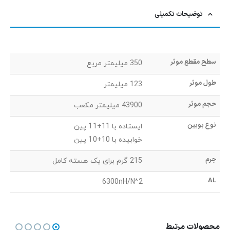
توضیحات تکمیلی
سطح مقطع موثر
350 میلیمتر مربع
طول موثر
123 میلیمتر
حجم موثر
43900 میلیمتر مکعب
نوع بوبین
ایستاده با 11+11 پین
خوابیده با 10+10 پین
جرم
215 گرم برای یک هسته کامل
AL
6300nH/N^2
محصولات مرتبط