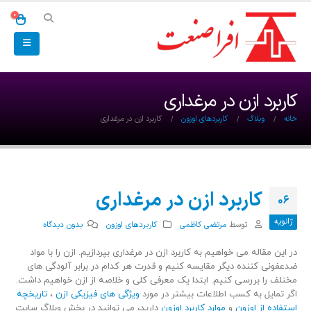
0
کاربرد ازن در مرغداری
خانه
وبلاگ
کاربردهای اوزون
کاربرد ازن در مرغداری
کاربرد ازن در مرغداری
06
ژانویه
توسط
مرتضی کاظمی
کاربردهای اوزون
بدون دیدگاه
در این مقاله می خواهیم به کاربرد ازن در مرغداری بپردازیم. ازن را با مواد
ضدعفونی کننده دیگر مقایسه کنیم و قدرت هر کدام در برابر آلودگی های
مختلف را بررسی کنیم. ابتدا یک معرفی کلی و خلاصه از ازن خواهیم داشت.
اگر تمایل به کسب اطلاعات بیشتر در مورد
ویژگی های فیزیکی ازن
،
تاریخچه
استفاده از اوزون
و
موارد کاربرد اوزون
دارید، می توانید در بخش وبلاگ سایت