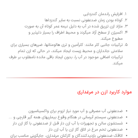
افزایش راندمان گندزدایی
کوتاه بودن زمان ضدعفونی نسبت به سایر گندزداها
مازاد ازن تزریق شده در آب به دلیل نیمه عمر کوتاه آن به صورت
اکسیژن از سطح آزاد میگردد و محیط اطراف را بسیار دلپذیر و
مطبوع
میکند.
ترکیبات جانبی کلر مانند: کلرآمین و تری هالومتانها، ضررهای
بسیاری برای
سلامتی جانداران و محیط زیست ایجاد میکند، در حالی که ازن تمام
ترکیبات اضافی موجود در آب را، بدون ایجاد باقی مانده نامطلوب بر طرف
میکند.
موارد کاربرد ازن در مرغداری
ضدعفونی آب مصرفی و آب مورد نیاز لزوم برای واکسیناسیون
ضدعفونی سیستم آبرسانی در هنگام وقوع بیماریهای همه گیر قارچی و …
شستشوی سالن و تجهیزات با آب ازن دار قبل از ضدعفونی با گاز ازن دار
ضدعفونی تخم مرغ در اتاق گاز ازن یا آب ازن دار
اتاقک ضدعفونی بازدیدکنندگان و کارکنان مرغداری، جایگزینی مناسب
برای