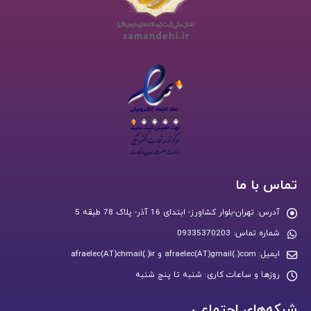
تماس با ما
آدرس:
تهران-بلوار کشاورز- ابتدای 16 آذر- پلاک 78 طبقه 5
شماره تماس:
09335370203
ایمیل:
afraelec(AT)gmail(.)com و afraelec(AT)chmail(.)ir
روزها و ساعات کاری:
شنبه تا پنج شنبه
شبکه‌های اجتماعی