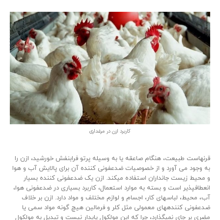
کاربرد ازن در مرغداری
قرنهاست طبیعت، هنگام صاعقه یا به وسیله پرتو فرابنفش خورشید، ازن را
به وجود می آورد و از خصوصیات ضدعفونی کننده آن برای پالایش آب و هوا
و محیط زیست جانداران استفاده میکند. ازن یک ضدعفونی کننده بسیار
انعطافپذیر است و بسته به موارد استعمال، کاربرد بسیاری در ضدعفونی هوا،
آب، محیط، لباسهای کار، اجسام و لوازم مختلف و مواد دارد. ازن بر خلاف
ضدعفونی کنندههای معمولی مثل کلر و فرمالین هیچ گونه مواد سمی یا
مضری بر جای نمیگذارد، چرا که این مولکول پایدار نیست و تبدیل به مولکول