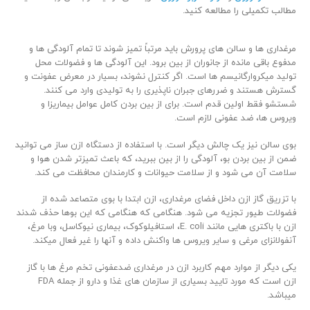
مطالب تکمیلی را مطالعه کنید.
مرغداری ها و سالن های پرورش باید مرتباً تمیز شوند تا تمام آلودگی ها و
مدفوع باقی مانده از جانوران از بین برود. این آلودگی ها و فضولات محل
تولید میکروارگانیسم ها است. اگر کنترل نشوند، بسیار در معرض عفونت و
گسترش هستند و ضررهای جبران ناپذیری را به تولیدی وارد می کنند.
شستشو فقط اولین قدم است. برای از بین بردن کامل عوامل بیماریزا و
ویروس ها، ضد عفونی لازم است.
بوی سالن نیز یک چالش دیگر است. با استفاده از دستگاه ازن ساز می توانید
ضمن از بین بردن بو، آلودگی را از بین ببرید، که باعث تمیزتر شدن هوا و
سلامت آن می شود و از سلامت حیوانات و کارمندان محافظت می کند.
با تزریق گاز ازن داخل فضای مرغداری، ازن ابتدا با بوی متصاعد شده از
فضولات طیور تجزیه می شود. هنگامی که هنگامی که این بوها حذف شدند
ازن با باکتری هایی مانند E. coli، استافیلوکوک، بیماری نیوکاسل، وبا مرغ،
آنفولانزای مرغی و سایر ویروس ها واکنش داده و آنها را غیر فعال میکند.
یکی دیگر از موارد مهم کاربرد ازن در مرغداری ضدعفونی تخم مرغ ها با گاز
ازن است که مورد تایید بسیاری از سازمان های غذا و دارو از جمله FDA
میباشد.