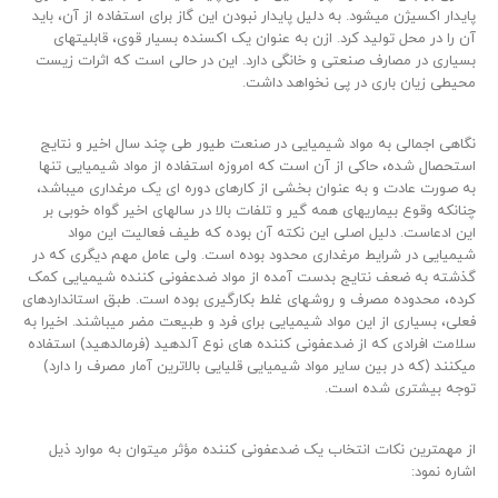
پایدار اکسیژن میشود. به دلیل پایدار نبودن این گاز برای استفاده از آن، باید
آن را در محل تولید کرد. ازن به عنوان یک اکسنده بسیار قوی، قابلیتهای
بسیاری در مصارف صنعتی و خانگی دارد. این در حالی است که اثرات زیست
محیطی زیان باری در پی نخواهد داشت.
نگاهی اجمالی به مواد شیمیایی در صنعت طیور طی چند سال اخیر و نتایج
استحصال شده، حاکی از آن است که امروزه استفاده از مواد شیمیایی تنها
به صورت عادت و به عنوان بخشی از کارهای دوره ای یک مرغداری میباشد،
چنانکه وقوع بیماریهای همه گیر و تلفات بالا در سالهای اخیر گواه خوبی بر
این ادعاست. دلیل اصلی این نکته آن بوده که طیف فعالیت این مواد
شیمیایی در شرایط مرغداری محدود بوده است. ولی عامل مهم دیگری که در
گذشته به ضعف نتایج بدست آمده از مواد ضدعفونی کننده شیمیایی کمک
کرده، محدوده مصرف و روشهای غلط بکارگیری بوده است. طبق استانداردهای
فعلی، بسیاری از این مواد شیمیایی برای فرد و طبیعت مضر میباشند. اخیرا به
سلامت افرادی که از ضدعفونی کننده های نوع آلدهید (فرمالدهید) استفاده
میکنند (که در بین سایر مواد شیمیایی قلیایی بالاترین آمار مصرف را دارد)
توجه بیشتری شده است.
از مهمترین نکات انتخاب یک ضدعفونی کننده مو
ثر میتوان به موارد ذیل
اشاره نمود: