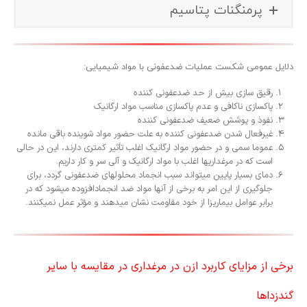
پرمنگنات پتاسیم
دلایل عمومی شکست عملیات ضدعفونی با مواد شیمیایی:
رقیق سازی بیش از حد ضدعفونی کننده
پاکسازی ناکافی و عدم پاکسازی مناسب مواد ارگانیک
نفوذ و پوشش ضعیف ضدعفونی کننده
غیرفعال شدن ضدعفونی کننده به علت حضور مواد شوینده باقی مانده
عموما سمی و در حضور مواد ارگانیک اغلب تا
ثیر کمتری دارند، این در حالی
است که در مرغداریها اغلب با مواد ارگانیک و آلی سر و کار داریم.
دمای بسیار پایین میتواند سبب انجماد محلولهای ضدعفونی گردد، برای
جلوگیری از این امر به برخی از آنها مواد ضد انجمادافزوده میشود که در
برابر عوامل بیماریزا از خود مقاومت نشان میدهند و مو
ثر عمل نمیکنند.
برخی از مزایای کاربرد ازن در مرغداری در مقایسه با سایر
گندزداها