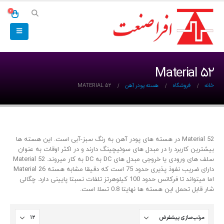
0
Material 52
خانه
فروشگاه
هسته پودر آهن
MATERIAL 52
Material 52 در هسته های پودر آهن به رنگ سبز-آبی است. این هسته ها
بیشترین کاربرد را در مبدل های سوئیچینگ دارند و در اکثر اوقات به عنوان
سلف های ورودی یا خروجی مبدل های DC به DC به کار میروند. Material 52
دارای ضریب نفوذ پذیری حدود 75 است که دقیقا مشابه هسته Material 26
اما میتواند تا فرکانس حدود 100 کیلوهرتز تلفات نسبتا پایینی دارد. چگالی
شار قابل تحمل این هسته ها نهایتا 0.8 تسلا است.