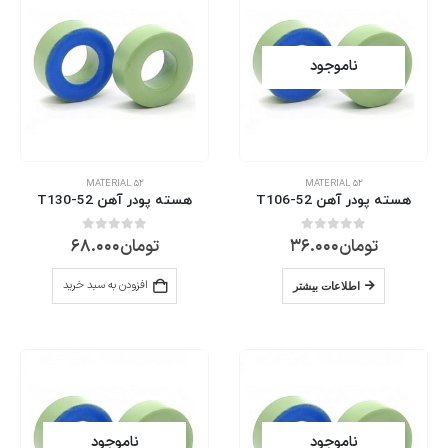
ناموجود
MATERIAL 52
MATERIAL 52
هسته پودر آهن T106-52
هسته پودر آهن T130-52
تومان
36.000
تومان
68.000
0
از 5
0
از 5
افزودن به سبد خرید
اطلاعات بیشتر
ناموجود
ناموجود