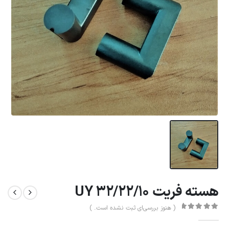
هسته فریت UY 32/22/10
( هنوز بررسی‌ای ثبت نشده است. )
0
از 5