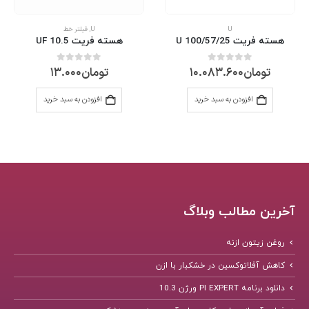
U
U
,
فیلتر خط
هسته فریت U 100/57/25
هسته فریت UF 10.5
تومان
10.083.600
تومان
13.000
0
از 5
0
از 5
افزودن به سبد خرید
افزودن به سبد خرید
آخرین مطالب وبلاگ
روغن زیتون ازنه
کاهش آفلاتوکسین در خشکبار با ازن
دانلود برنامه PI EXPERT ورژن 10.3